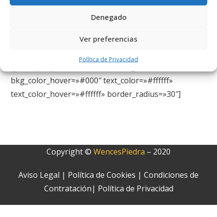
Denegado
Thank you. Your Order has been
Ver preferencias
received.
Política de Privacidad
[yith_ctpw_pdf_button title=»» bkg_color=»#dd9933″
bkg_color_hover=»#000″ text_color=»#ffffff»
text_color_hover=»#ffffff» border_radius=»30″]
Copyright ©
WencesPiedra
– 2020
Aviso Legal
|
Política de Cookies |
Condiciones de
Contratación|
Política de Privacidad